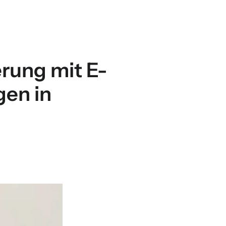
rung mit E-
en in