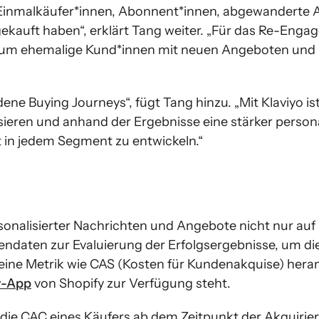
r Einmalkäufer*innen, Abonnent*innen, abgewanderte
gekauft haben“, erklärt Tang weiter. „Für das Re-Eng
, um ehemalige Kund*innen mit neuen Angeboten und
dene Buying Journeys“, fügt Tang hinzu. „Mit Klaviyo is
ieren und anhand der Ergebnisse eine stärker personal
n jedem Segment zu entwickeln.“
rsonalisierter Nachrichten und Angebote nicht nur auf
endaten zur Evaluierung der Erfolgsergebnisse, um die
eine Metrik wie CAS (Kosten für Kundenakquise) hera
y-App
von Shopify zur Verfügung steht.
 die CAC eines Käufers ab dem Zeitpunkt der Akquirier