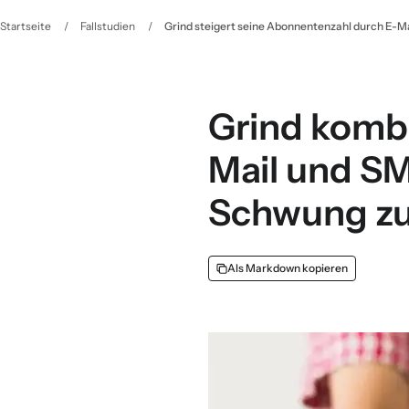
Startseite
/
Fallstudien
/
Grind steigert seine Abonnentenzahl durch E-Ma
Grind komb
Mail und S
Schwung zu
Als Markdown kopieren