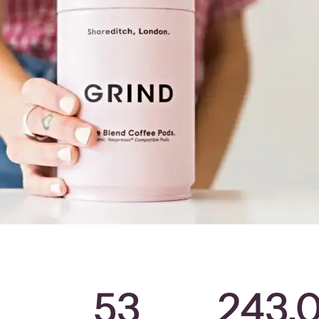
53
243.