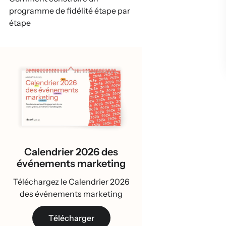
programme de fidélité étape par
étape
Comment utiliser Klaviyo pour
automatiser votre programme
de fidélité
5 exemples de programmes de
fidélité français à analyser
RGPD et données clients : ce
qu’il faut prévoir
Calendrier 2026 des
Comment mesurer la
événements marketing
performance d’un programme
Téléchargez le Calendrier 2026
de fidélité
des événements marketing
Passer d’un programme «
Télécharger
cosmétique » à une vraie