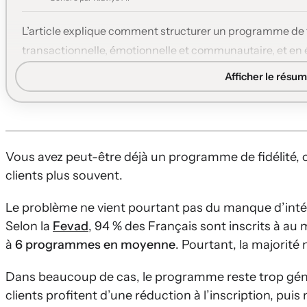
L’article explique comment structurer un programme de 
transactionnelle, émotionnelle et communautaire, et en év
principaux modèles (points, niveaux VIP, cashback, abonn
Afficher le résum
et des automatisations e-mail/SMS avec Klaviyo.
Trois leviers de fidélité:
Les programmes performants co
d’achat), émotionnelle (reconnaissance, exclusivité) e
Causes d’échec fréquentes:
Vous avez peut-être déjà un programme de fidélité, o
clients plus souvent.
Le problème ne vient pourtant pas du manque d’intér
Selon la
Fevad
, 94 % des Français sont inscrits à au
à
6 programmes en moyenne
. Pourtant, la majorité 
Dans beaucoup de cas, le programme reste trop génér
clients profitent d’une réduction à l’inscription, puis 