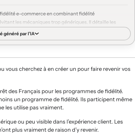
fidélité e-commerce en combinant fidélité
itant les mécaniques trop génériques. Il détaille les
ement), leurs forces, leurs limites et le rôle clé du CRM
é généré par l’IA
mbinent fidélité transactionnelle (récompenses
t communautaire (statuts, parrainage, appartenance).
u vous cherchez à en créer un pour faire revenir vos
êt des Français pour les programmes de fidélité.
 moins un programme de fidélité. Ils participent même
ne les utilise pas vraiment.
ique ou peu visible dans l’expérience client. Les
n’ont plus vraiment de raison d’y revenir.