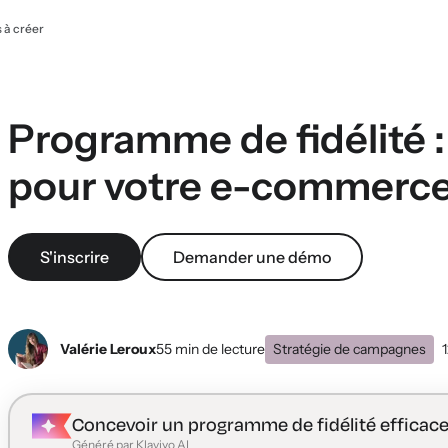
 à créer
Programme de fidélité 
pour votre e-commerc
S'inscrire
Demander une démo
Valérie Leroux
55 min de lecture
Stratégie de campagnes
Concevoir un programme de fidélité efficac
Généré par Klaviyo AI