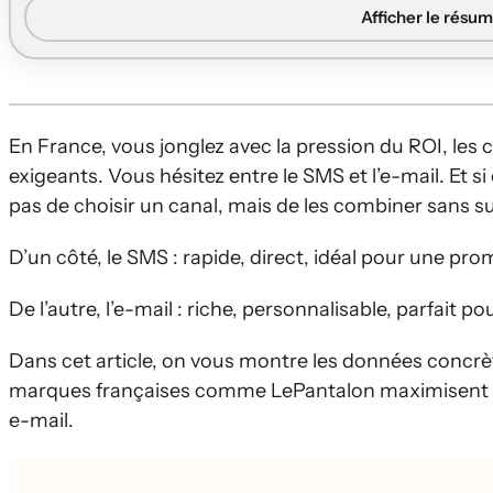
résultats grâce à l’automatisation, au duo SMS + e-mail 
Afficher le résum
en restant conformes au RGPD.
Forces de chaque canal:
L’e-mail excelle pour les cont
par un taux de lecture proche de 97 %, une ouverture en
rapide.
En France, vous jonglez avec la pression du ROI, les 
Performances clics et conversions:
En France, les e-mai
exigeants. Vous hésitez entre le SMS et l’e-mail. Et si
5 % de conversion sur les flux automatisés, alors que les
pas de choisir un canal, mais de les combiner sans s
commandes 2 à 5 fois supérieurs à ceux d’un e-mail sta
D’un côté, le SMS : rapide, direct, idéal pour une pro
Puissance des flux automatisés:
Les scénarios automatis
jusqu’à 17 fois plus de chiffre d’affaires qu’un e-mail 
De l’autre, l’e-mail : riche, personnalisable, parfait p
Hawaiisurf.
Stratégie cross-canal:
La combinaison e-mail détaillé +
Dans cet article, on vous montre les données concrè
omnicanale (push, réseaux sociaux, calendrier éditoria
marques françaises comme LePantalon maximisent le
d’affaires.
e-mail.
Réglementation et évolution RCS:
Les campagnes doiven
horaires SMS, tandis que le RCS, déjà disponible sur en