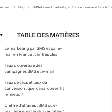
Accueil
/
Blog
/
SMS et e-mail marketing en France : comparatif et chiffr
TABLE DES MATIÈRES
Le marketing par SMS et par e-
mail en France : chiffres clés
Taux d’ouverture des
campagnes SMS et e-mail
Taux de clics et taux de
conversion : quel canal convertit
le mieux ?
Chiffre d’affaires : SMS ou e-
mail, lequel est le plus rentable ?