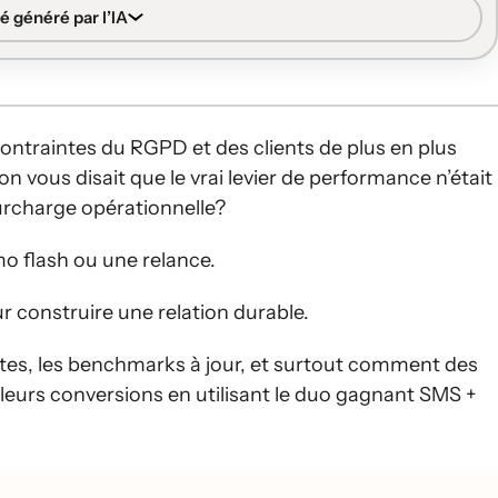
et à l’intégration de nouveaux canaux comme le RCS, tout
é généré par l’IA
enus riches et segmentés, tandis que le SMS se distingue
 4 minutes et une forte capacité à déclencher une action
contraintes du RGPD et des clients de plus en plus
ls affichent en moyenne 5,3 % de clics et jusqu’à près de
 on vous disait que le vrai levier de performance n’était
 SMS atteignent 5–15 % de clics et des taux de
urcharge opérationnelle?
ndard.
mo flash ou une relance.
és génèrent 3,6 fois plus d’ouvertures et de clics et
standard, comme le montrent les exemples de LePantalon et
our construire une relation durable.
 rappel SMS ciblé, intégrée dans une stratégie
tes, les benchmarks à jour, et surtout comment des
l), maximise engagement, conversions et chiffre
urs conversions en utilisant le duo gagnant SMS +
t respecter le RGPD, l’opt-in explicite et les contraintes
viron 60 % des smartphones, promet des taux de clics 5 à