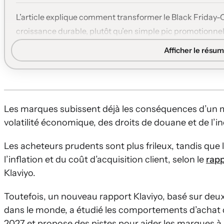
L’article explique comment transformer le Black Friday
croissance durable, plutôt qu’en simple pic promotionnel. Il
de données clients pour mieux anticiper les comportement
Afficher le résum
Saison d’achat étendue:
Les achats liés au Black Frida
poussés par la recherche de valeur, la gestion du budget 
Croissance au-delà des fêtes:
Les marques sont encourag
automatiser l’onboarding et à bâtir des parcours post-
Les marques subissent déjà les conséquences d’un marc
fidèles.
volatilité économique, des droits de douane et de l’i
IA comme copilote d’achat:
Les consommateurs adoptent 
Les acheteurs prudents sont plus frileux, tandis que 
obtenir des conseils, ce qui pousse les marques à l’utilis
l’inflation et du coût d’acquisition client, selon le
rapp
sans remplacer l’humain.
Klaviyo.
Exigence omnicanale forte:
Avec des acheteurs utilisan
l’unification des données marketing, vente et service de
Toutefois, un nouveau rapport Klaviyo, basé sur 
personnalisées.
dans le monde, a étudié les comportements d’achat
Stratégie de croissance durable:
Les marques performa
2027 et propose des pistes pour aider les marques à 