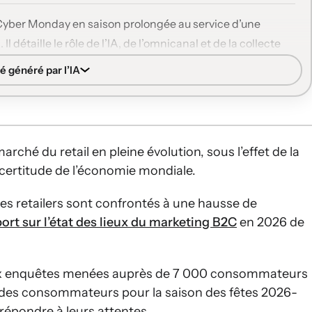
-Cyber Monday en saison prolongée au service d’une
 détaille le rôle de l’IA, de l’omnicanal et de la collecte
s d’achat et fidéliser au-delà des fêtes.
é généré par l’IA
y-Cyber Monday s’étalent désormais de l’été à décembre,
et la crainte de ruptures de stock.
ées à développer leurs listes toute l’année, à
achat pour transformer les acheteurs BFCM en clients
hé du retail en pleine évolution, sous l’effet de la
ncertitude de l’économie mondiale.
l’IA pour trouver des offres, rechercher des produits et
les retailers sont confrontés à une hausse de
er pour le bon timing, l’assistance et la personnalisation
ort sur l’état des lieux du marketing B2C
en 2026 de
t plusieurs canaux et des attentes régionales différentes,
vient clé pour offrir des expériences cohérentes et
deux enquêtes menées auprès de 7 000 consommateurs
 des consommateurs pour la saison des fêtes 2026-
ntes considèrent le Black Friday-Cyber Monday comme
répondre à leurs attentes.